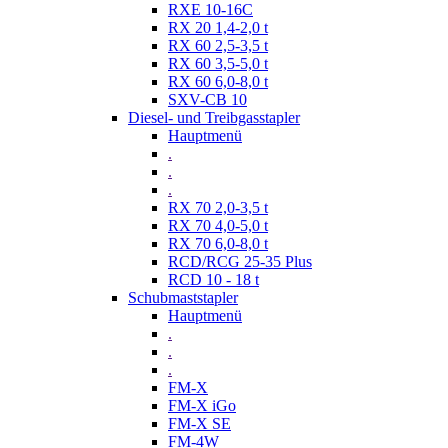
RXE 10-16C
RX 20 1,4-2,0 t
RX 60 2,5-3,5 t
RX 60 3,5-5,0 t
RX 60 6,0-8,0 t
SXV-CB 10
Diesel- und Treibgasstapler
Hauptmenü
.
.
.
RX 70 2,0-3,5 t
RX 70 4,0-5,0 t
RX 70 6,0-8,0 t
RCD/RCG 25-35 Plus
RCD 10 - 18 t
Schubmaststapler
Hauptmenü
.
.
.
FM-X
FM-X iGo
FM-X SE
FM-4W