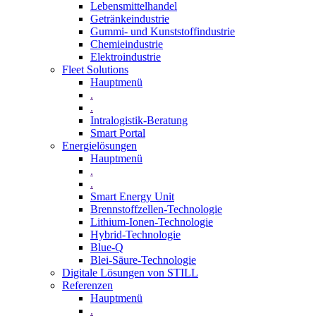
Lebensmittelhandel
Getränkeindustrie
Gummi­- und Kunststoffindustrie
Chemieindustrie
Elektroindustrie
Fleet Solutions
Hauptmenü
.
.
Intralogistik-Beratung
Smart Portal
Energielösungen
Hauptmenü
.
.
Smart Energy Unit
Brennstoffzellen-Technologie
Lithium-Ionen-Technologie
Hybrid-Technologie
Blue-Q
Blei-Säure-Technologie
Digitale Lösungen von STILL
Referenzen
Hauptmenü
.