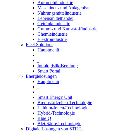
Automobilindustrie
Maschinen- und Anlagenbau
Nahrungsmittelindustrie
Lebensmittelhandel
Getränkeindustrie
Gummi­- und Kunststoffindustrie
Chemieindustrie
Elektroindustrie
Fleet Solutions
Hauptmenü
.
.
Intralogistik-Beratung
Smart Portal
Energielösungen
Hauptmenü
.
.
Smart Energy Unit
Brennstoffzellen-Technologie
Lithium-Ionen-Technologie
Hybrid-Technologie
Blue-Q
Blei-Säure-Technologie
Digitale Lösungen von STILL