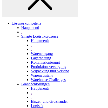
Lösungskompetenz
Hauptmenü
.
Smarte Logistikprozesse
Hauptmenü
.
.
Wareneingang
Lagerhaltung
Kommissionierung
Produktionsversorgung
Verpackung und Versand
Warenausgang
Warehouse Challenges
Branchenlösungen
Hauptmenü
.
.
Einzel- und Großhandel
Logistik