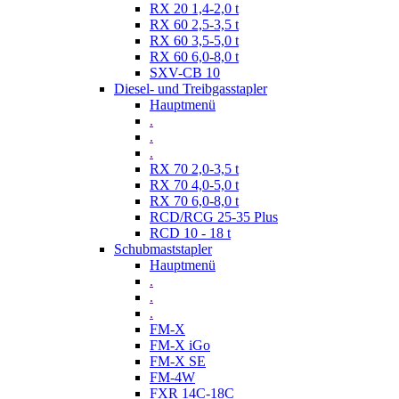
RX 20 1,4-2,0 t
RX 60 2,5-3,5 t
RX 60 3,5-5,0 t
RX 60 6,0-8,0 t
SXV-CB 10
Diesel- und Treibgasstapler
Hauptmenü
.
.
.
RX 70 2,0-3,5 t
RX 70 4,0-5,0 t
RX 70 6,0-8,0 t
RCD/RCG 25-35 Plus
RCD 10 - 18 t
Schubmaststapler
Hauptmenü
.
.
.
FM-X
FM-X iGo
FM-X SE
FM-4W
FXR 14C-18C