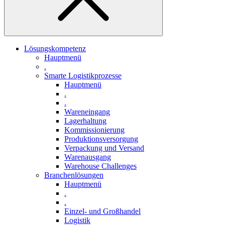
Lösungskompetenz
Hauptmenü
.
Smarte Logistikprozesse
Hauptmenü
.
.
Wareneingang
Lagerhaltung
Kommissionierung
Produktionsversorgung
Verpackung und Versand
Warenausgang
Warehouse Challenges
Branchenlösungen
Hauptmenü
.
.
Einzel- und Großhandel
Logistik