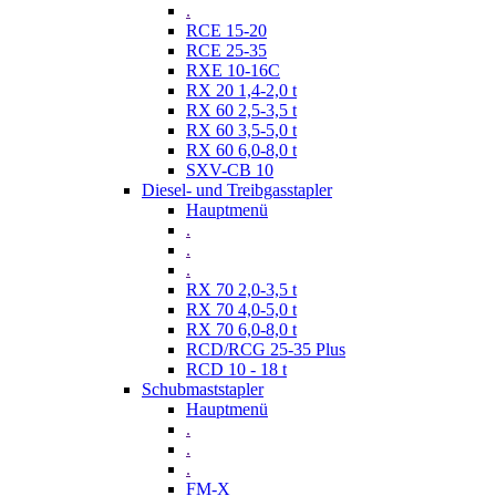
.
RCE 15-20
RCE 25-35
RXE 10-16C
RX 20 1,4-2,0 t
RX 60 2,5-3,5 t
RX 60 3,5-5,0 t
RX 60 6,0-8,0 t
SXV-CB 10
Diesel- und Treibgasstapler
Hauptmenü
.
.
.
RX 70 2,0-3,5 t
RX 70 4,0-5,0 t
RX 70 6,0-8,0 t
RCD/RCG 25-35 Plus
RCD 10 - 18 t
Schubmaststapler
Hauptmenü
.
.
.
FM-X