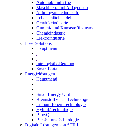
Automobilindustrie
Maschinen- und Anlagenbau
Nahrungsmittelindustrie
Lebensmittelhandel
Getränkeindustrie
Gummi­- und Kunststoffindustrie
Chemieindustrie
Elektroindustrie
Fleet Solutions
Hauptmenü
.
.
Intralogistik-Beratung
Smart Portal
Energielösungen
Hauptmenü
.
.
Smart Energy Unit
Brennstoffzellen-Technologie
Lithium-Ionen-Technologie
Hybrid-Technologie
Blue-Q
Blei-Säure-Technologie
Digitale Lösungen von STILL