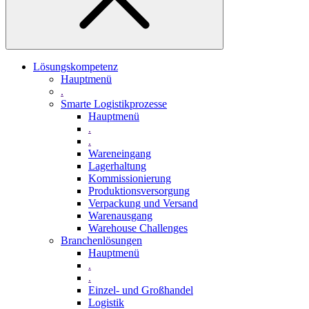
Lösungskompetenz
Hauptmenü
.
Smarte Logistikprozesse
Hauptmenü
.
.
Wareneingang
Lagerhaltung
Kommissionierung
Produktionsversorgung
Verpackung und Versand
Warenausgang
Warehouse Challenges
Branchenlösungen
Hauptmenü
.
.
Einzel- und Großhandel
Logistik