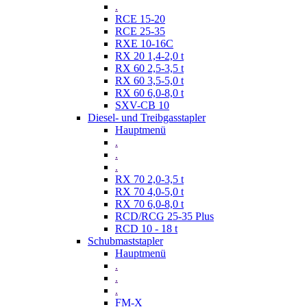
.
RCE 15-20
RCE 25-35
RXE 10-16C
RX 20 1,4-2,0 t
RX 60 2,5-3,5 t
RX 60 3,5-5,0 t
RX 60 6,0-8,0 t
SXV-CB 10
Diesel- und Treibgasstapler
Hauptmenü
.
.
.
RX 70 2,0-3,5 t
RX 70 4,0-5,0 t
RX 70 6,0-8,0 t
RCD/RCG 25-35 Plus
RCD 10 - 18 t
Schubmaststapler
Hauptmenü
.
.
.
FM-X