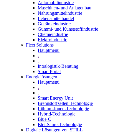
Automobilindustrie
Maschinen- und Anlagenbau
Nahrungsmittelindustrie
Lebensmittelhandel
Getränkeindustrie
Gummi­- und Kunststoffindustrie
Chemieindustrie
Elektroindustrie
Fleet Solutions
Hauptmenü
.
.
Intralogistik-Beratung
Smart Portal
Energielösungen
Hauptmenü
.
.
Smart Energy Unit
Brennstoffzellen-Technologie
Lithium-Ionen-Technologie
Hybrid-Technologie
Blue-Q
Blei-Säure-Technologie
Digitale Lösungen von STILL