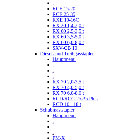
.
RCE 15-20
RCE 25-35
RXE 10-16C
RX 20 1,4-2,0 t
RX 60 2,5-3,5 t
RX 60 3,5-5,0 t
RX 60 6,0-8,0 t
SXV-CB 10
Diesel- und Treibgasstapler
Hauptmenü
.
.
.
RX 70 2,0-3,5 t
RX 70 4,0-5,0 t
RX 70 6,0-8,0 t
RCD/RCG 25-35 Plus
RCD 10 - 18 t
Schubmaststapler
Hauptmenü
.
.
.
FM-X