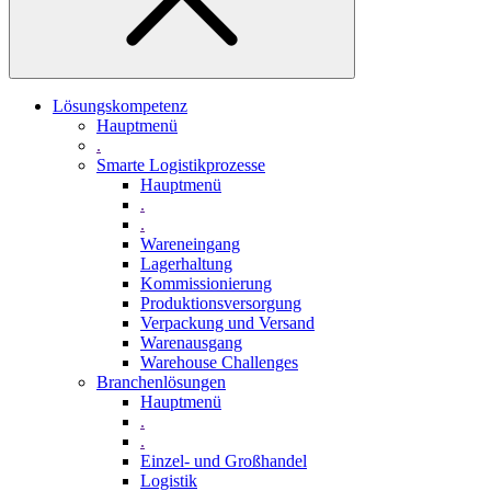
Lösungskompetenz
Hauptmenü
.
Smarte Logistikprozesse
Hauptmenü
.
.
Wareneingang
Lagerhaltung
Kommissionierung
Produktionsversorgung
Verpackung und Versand
Warenausgang
Warehouse Challenges
Branchenlösungen
Hauptmenü
.
.
Einzel- und Großhandel
Logistik