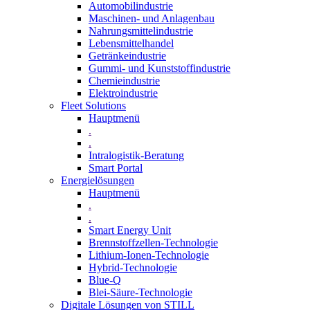
Automobilindustrie
Maschinen- und Anlagenbau
Nahrungsmittelindustrie
Lebensmittelhandel
Getränkeindustrie
Gummi­- und Kunststoffindustrie
Chemieindustrie
Elektroindustrie
Fleet Solutions
Hauptmenü
.
.
Intralogistik-Beratung
Smart Portal
Energielösungen
Hauptmenü
.
.
Smart Energy Unit
Brennstoffzellen-Technologie
Lithium-Ionen-Technologie
Hybrid-Technologie
Blue-Q
Blei-Säure-Technologie
Digitale Lösungen von STILL