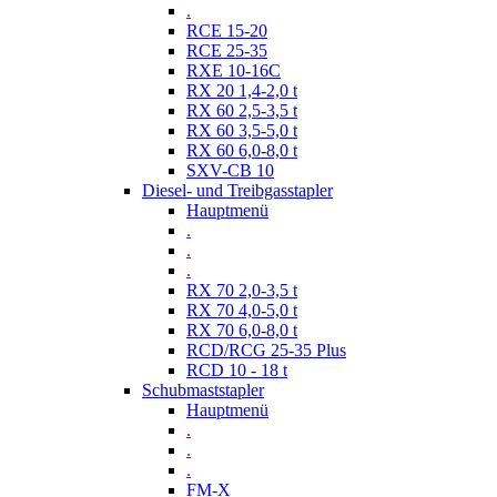
.
RCE 15-20
RCE 25-35
RXE 10-16C
RX 20 1,4-2,0 t
RX 60 2,5-3,5 t
RX 60 3,5-5,0 t
RX 60 6,0-8,0 t
SXV-CB 10
Diesel- und Treibgasstapler
Hauptmenü
.
.
.
RX 70 2,0-3,5 t
RX 70 4,0-5,0 t
RX 70 6,0-8,0 t
RCD/RCG 25-35 Plus
RCD 10 - 18 t
Schubmaststapler
Hauptmenü
.
.
.
FM-X