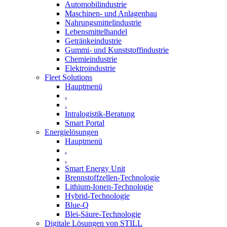
Automobilindustrie
Maschinen- und Anlagenbau
Nahrungsmittelindustrie
Lebensmittelhandel
Getränkeindustrie
Gummi­- und Kunststoffindustrie
Chemieindustrie
Elektroindustrie
Fleet Solutions
Hauptmenü
.
.
Intralogistik-Beratung
Smart Portal
Energielösungen
Hauptmenü
.
.
Smart Energy Unit
Brennstoffzellen-Technologie
Lithium-Ionen-Technologie
Hybrid-Technologie
Blue-Q
Blei-Säure-Technologie
Digitale Lösungen von STILL