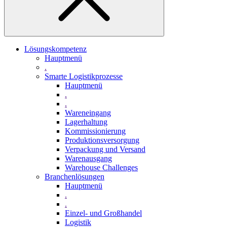
Lösungskompetenz
Hauptmenü
.
Smarte Logistikprozesse
Hauptmenü
.
.
Wareneingang
Lagerhaltung
Kommissionierung
Produktionsversorgung
Verpackung und Versand
Warenausgang
Warehouse Challenges
Branchenlösungen
Hauptmenü
.
.
Einzel- und Großhandel
Logistik