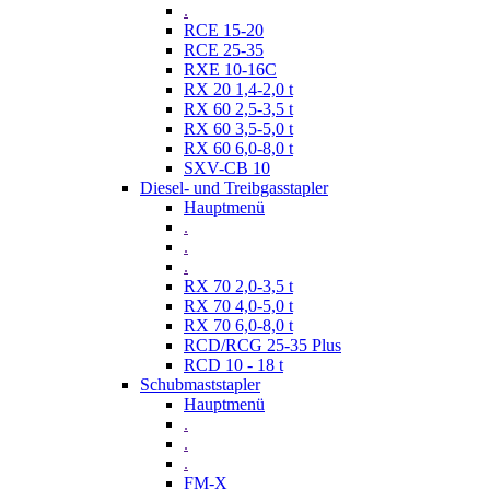
.
RCE 15-20
RCE 25-35
RXE 10-16C
RX 20 1,4-2,0 t
RX 60 2,5-3,5 t
RX 60 3,5-5,0 t
RX 60 6,0-8,0 t
SXV-CB 10
Diesel- und Treibgasstapler
Hauptmenü
.
.
.
RX 70 2,0-3,5 t
RX 70 4,0-5,0 t
RX 70 6,0-8,0 t
RCD/RCG 25-35 Plus
RCD 10 - 18 t
Schubmaststapler
Hauptmenü
.
.
.
FM-X