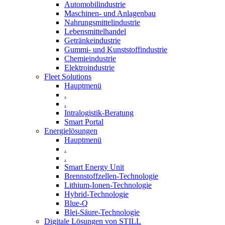
Automobilindustrie
Maschinen- und Anlagenbau
Nahrungsmittelindustrie
Lebensmittelhandel
Getränkeindustrie
Gummi­- und Kunststoffindustrie
Chemieindustrie
Elektroindustrie
Fleet Solutions
Hauptmenü
.
.
Intralogistik-Beratung
Smart Portal
Energielösungen
Hauptmenü
.
.
Smart Energy Unit
Brennstoffzellen-Technologie
Lithium-Ionen-Technologie
Hybrid-Technologie
Blue-Q
Blei-Säure-Technologie
Digitale Lösungen von STILL