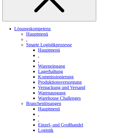
Lösungskompetenz
Hauptmenü
.
Smarte Logistikprozesse
Hauptmenü
.
.
Wareneingang
Lagerhaltung
Kommissionierung
Produktionsversorgung
Verpackung und Versand
Warenausgang
Warehouse Challenges
Branchenlösungen
Hauptmenü
.
.
Einzel- und Großhandel
Logistik