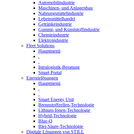
Automobilindustrie
Maschinen- und Anlagenbau
Nahrungsmittelindustrie
Lebensmittelhandel
Getränkeindustrie
Gummi­- und Kunststoffindustrie
Chemieindustrie
Elektroindustrie
Fleet Solutions
Hauptmenü
.
.
Intralogistik-Beratung
Smart Portal
Energielösungen
Hauptmenü
.
.
Smart Energy Unit
Brennstoffzellen-Technologie
Lithium-Ionen-Technologie
Hybrid-Technologie
Blue-Q
Blei-Säure-Technologie
Digitale Lösungen von STILL