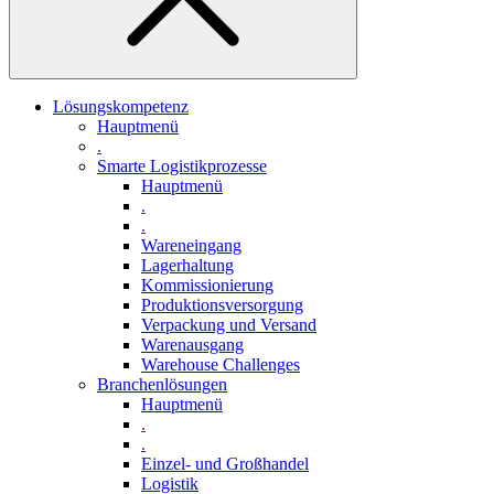
Lösungskompetenz
Hauptmenü
.
Smarte Logistikprozesse
Hauptmenü
.
.
Wareneingang
Lagerhaltung
Kommissionierung
Produktionsversorgung
Verpackung und Versand
Warenausgang
Warehouse Challenges
Branchenlösungen
Hauptmenü
.
.
Einzel- und Großhandel
Logistik