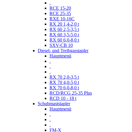
.
RCE 15-20
RCE 25-35
RXE 10-16C
RX 20 1,4-2,0 t
RX 60 2,5-3,5 t
RX 60 3,5-5,0 t
RX 60 6,0-8,0 t
SXV-CB 10
Diesel- und Treibgasstapler
Hauptmenü
.
.
.
RX 70 2,0-3,5 t
RX 70 4,0-5,0 t
RX 70 6,0-8,0 t
RCD/RCG 25-35 Plus
RCD 10 - 18 t
Schubmaststapler
Hauptmenü
.
.
.
FM-X