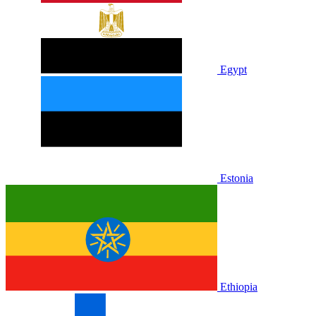
Egypt
Estonia
Ethiopia