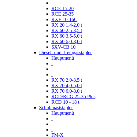
.
RCE 15-20
RCE 25-35
RXE 10-16C
RX 20 1,4-2,0 t
RX 60 2,5-3,5 t
RX 60 3,5-5,0 t
RX 60 6,0-8,0 t
SXV-CB 10
Diesel- und Treibgasstapler
Hauptmenü
.
.
.
RX 70 2,0-3,5 t
RX 70 4,0-5,0 t
RX 70 6,0-8,0 t
RCD/RCG 25-35 Plus
RCD 10 - 18 t
Schubmaststapler
Hauptmenü
.
.
.
FM-X