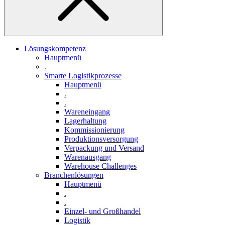
Lösungskompetenz
Hauptmenü
.
Smarte Logistikprozesse
Hauptmenü
.
.
Wareneingang
Lagerhaltung
Kommissionierung
Produktionsversorgung
Verpackung und Versand
Warenausgang
Warehouse Challenges
Branchenlösungen
Hauptmenü
.
.
Einzel- und Großhandel
Logistik