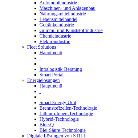
Automobilindustrie
Maschinen- und Anlagenbau
Nahrungsmittelindustrie
Lebensmittelhandel
Getränkeindustrie
Gummi­- und Kunststoffindustrie
Chemieindustrie
Elektroindustrie
Fleet Solutions
Hauptmenü
.
.
Intralogistik-Beratung
Smart Portal
Energielösungen
Hauptmenü
.
.
Smart Energy Unit
Brennstoffzellen-Technologie
Lithium-Ionen-Technologie
Hybrid-Technologie
Blue-Q
Blei-Säure-Technologie
Digitale Lösungen von STILL