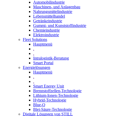
Automobilindustrie
Maschinen- und Anlagenbau
Nahrungsmittelindustrie
Lebensmittelhandel
Getränkeindustrie
Gummi­- und Kunststoffindustrie
Chemieindustrie
Elektroindustrie
Fleet Solutions
Hauptmenü
.
.
Intralogistik-Beratung
Smart Portal
Energielösungen
Hauptmenü
.
.
Smart Energy Unit
Brennstoffzellen-Technologie
Lithium-Ionen-Technologie
Hybrid-Technologie
Blue-Q
Blei-Säure-Technologie
Digitale Lösungen von STILL