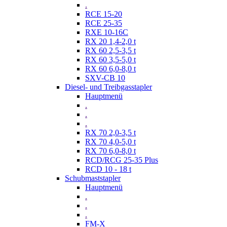
.
RCE 15-20
RCE 25-35
RXE 10-16C
RX 20 1,4-2,0 t
RX 60 2,5-3,5 t
RX 60 3,5-5,0 t
RX 60 6,0-8,0 t
SXV-CB 10
Diesel- und Treibgasstapler
Hauptmenü
.
.
.
RX 70 2,0-3,5 t
RX 70 4,0-5,0 t
RX 70 6,0-8,0 t
RCD/RCG 25-35 Plus
RCD 10 - 18 t
Schubmaststapler
Hauptmenü
.
.
.
FM-X