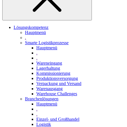
Lösungskompetenz
Hauptmenü
.
Smarte Logistikprozesse
Hauptmenü
.
.
Wareneingang
Lagerhaltung
Kommissionierung
Produktionsversorgung
Verpackung und Versand
Warenausgang
Warehouse Challenges
Branchenlösungen
Hauptmenü
.
.
Einzel- und Großhandel
Logistik