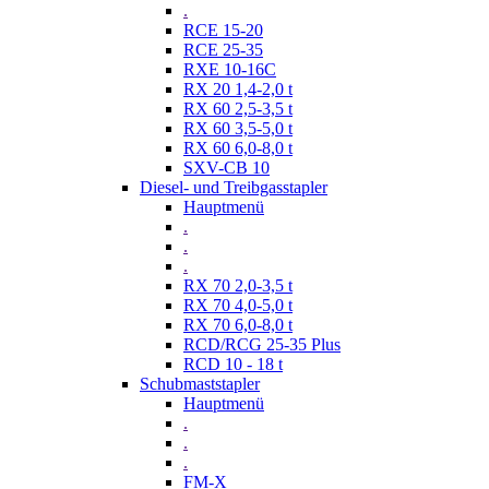
.
RCE 15-20
RCE 25-35
RXE 10-16C
RX 20 1,4-2,0 t
RX 60 2,5-3,5 t
RX 60 3,5-5,0 t
RX 60 6,0-8,0 t
SXV-CB 10
Diesel- und Treibgasstapler
Hauptmenü
.
.
.
RX 70 2,0-3,5 t
RX 70 4,0-5,0 t
RX 70 6,0-8,0 t
RCD/RCG 25-35 Plus
RCD 10 - 18 t
Schubmaststapler
Hauptmenü
.
.
.
FM-X