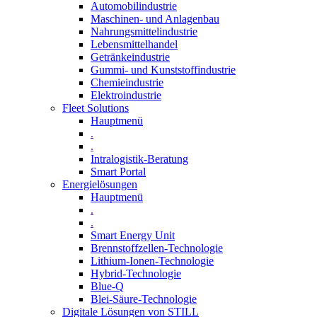
Automobilindustrie
Maschinen- und Anlagenbau
Nahrungsmittelindustrie
Lebensmittelhandel
Getränkeindustrie
Gummi­- und Kunststoffindustrie
Chemieindustrie
Elektroindustrie
Fleet Solutions
Hauptmenü
.
.
Intralogistik-Beratung
Smart Portal
Energielösungen
Hauptmenü
.
.
Smart Energy Unit
Brennstoffzellen-Technologie
Lithium-Ionen-Technologie
Hybrid-Technologie
Blue-Q
Blei-Säure-Technologie
Digitale Lösungen von STILL