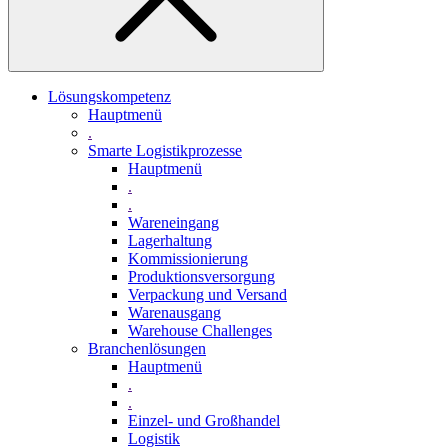
Lösungskompetenz
Hauptmenü
.
Smarte Logistikprozesse
Hauptmenü
.
.
Wareneingang
Lagerhaltung
Kommissionierung
Produktionsversorgung
Verpackung und Versand
Warenausgang
Warehouse Challenges
Branchenlösungen
Hauptmenü
.
.
Einzel- und Großhandel
Logistik