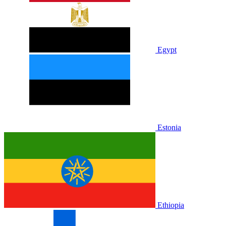
Egypt
Estonia
Ethiopia