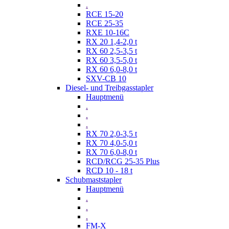
.
RCE 15-20
RCE 25-35
RXE 10-16C
RX 20 1,4-2,0 t
RX 60 2,5-3,5 t
RX 60 3,5-5,0 t
RX 60 6,0-8,0 t
SXV-CB 10
Diesel- und Treibgasstapler
Hauptmenü
.
.
.
RX 70 2,0-3,5 t
RX 70 4,0-5,0 t
RX 70 6,0-8,0 t
RCD/RCG 25-35 Plus
RCD 10 - 18 t
Schubmaststapler
Hauptmenü
.
.
.
FM-X