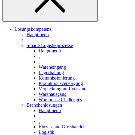
Lösungskompetenz
Hauptmenü
.
Smarte Logistikprozesse
Hauptmenü
.
.
Wareneingang
Lagerhaltung
Kommissionierung
Produktionsversorgung
Verpackung und Versand
Warenausgang
Warehouse Challenges
Branchenlösungen
Hauptmenü
.
.
Einzel- und Großhandel
Logistik