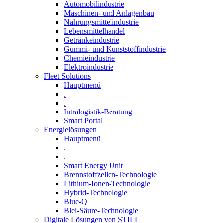
Automobilindustrie
Maschinen- und Anlagenbau
Nahrungsmittelindustrie
Lebensmittelhandel
Getränkeindustrie
Gummi­- und Kunststoffindustrie
Chemieindustrie
Elektroindustrie
Fleet Solutions
Hauptmenü
.
.
Intralogistik-Beratung
Smart Portal
Energielösungen
Hauptmenü
.
.
Smart Energy Unit
Brennstoffzellen-Technologie
Lithium-Ionen-Technologie
Hybrid-Technologie
Blue-Q
Blei-Säure-Technologie
Digitale Lösungen von STILL