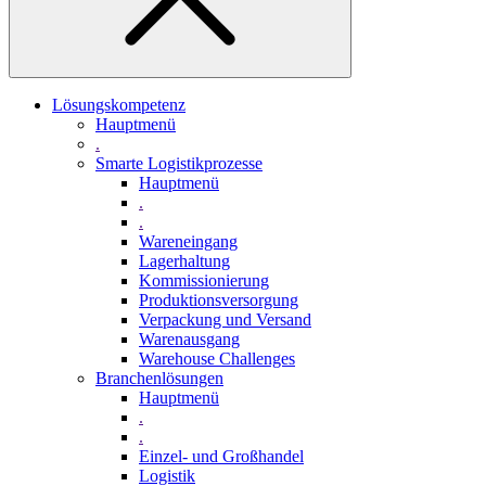
Lösungskompetenz
Hauptmenü
.
Smarte Logistikprozesse
Hauptmenü
.
.
Wareneingang
Lagerhaltung
Kommissionierung
Produktionsversorgung
Verpackung und Versand
Warenausgang
Warehouse Challenges
Branchenlösungen
Hauptmenü
.
.
Einzel- und Großhandel
Logistik