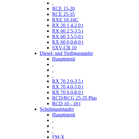
.
RCE 15-20
RCE 25-35
RXE 10-16C
RX 20 1,4-2,0 t
RX 60 2,5-3,5 t
RX 60 3,5-5,0 t
RX 60 6,0-8,0 t
SXV-CB 10
Diesel- und Treibgasstapler
Hauptmenü
.
.
.
RX 70 2,0-3,5 t
RX 70 4,0-5,0 t
RX 70 6,0-8,0 t
RCD/RCG 25-35 Plus
RCD 10 - 18 t
Schubmaststapler
Hauptmenü
.
.
.
FM-X