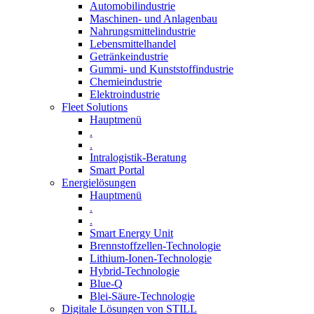
Automobilindustrie
Maschinen- und Anlagenbau
Nahrungsmittelindustrie
Lebensmittelhandel
Getränkeindustrie
Gummi­- und Kunststoffindustrie
Chemieindustrie
Elektroindustrie
Fleet Solutions
Hauptmenü
.
.
Intralogistik-Beratung
Smart Portal
Energielösungen
Hauptmenü
.
.
Smart Energy Unit
Brennstoffzellen-Technologie
Lithium-Ionen-Technologie
Hybrid-Technologie
Blue-Q
Blei-Säure-Technologie
Digitale Lösungen von STILL