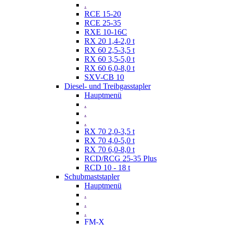
.
RCE 15-20
RCE 25-35
RXE 10-16C
RX 20 1,4-2,0 t
RX 60 2,5-3,5 t
RX 60 3,5-5,0 t
RX 60 6,0-8,0 t
SXV-CB 10
Diesel- und Treibgasstapler
Hauptmenü
.
.
.
RX 70 2,0-3,5 t
RX 70 4,0-5,0 t
RX 70 6,0-8,0 t
RCD/RCG 25-35 Plus
RCD 10 - 18 t
Schubmaststapler
Hauptmenü
.
.
.
FM-X