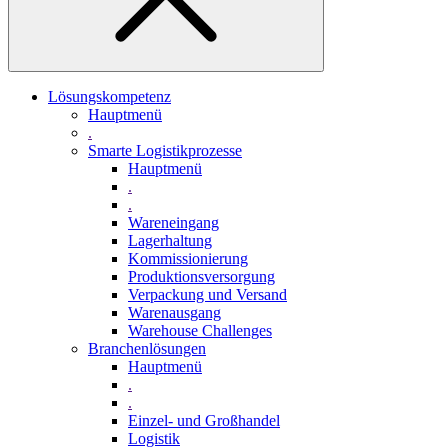
Lösungskompetenz
Hauptmenü
.
Smarte Logistikprozesse
Hauptmenü
.
.
Wareneingang
Lagerhaltung
Kommissionierung
Produktionsversorgung
Verpackung und Versand
Warenausgang
Warehouse Challenges
Branchenlösungen
Hauptmenü
.
.
Einzel- und Großhandel
Logistik