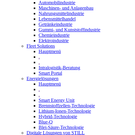
Automobilindustrie
Maschinen- und Anlagenbau
Nahrungsmittelindustrie
Lebensmittelhandel
Getränkeindustrie
Gummi­- und Kunststoffindustrie
Chemieindustrie
Elektroindustrie
Fleet Solutions
Hauptmenü
.
.
Intralogistik-Beratung
Smart Portal
Energielösungen
Hauptmenü
.
.
Smart Energy Unit
Brennstoffzellen-Technologie
Lithium-Ionen-Technologie
Hybrid-Technologie
Blue-Q
Blei-Säure-Technologie
Digitale Lösungen von STILL