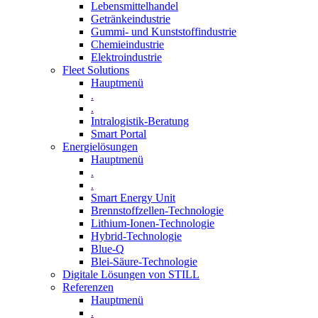
Lebensmittelhandel
Getränkeindustrie
Gummi­- und Kunststoffindustrie
Chemieindustrie
Elektroindustrie
Fleet Solutions
Hauptmenü
.
.
Intralogistik-Beratung
Smart Portal
Energielösungen
Hauptmenü
.
.
Smart Energy Unit
Brennstoffzellen-Technologie
Lithium-Ionen-Technologie
Hybrid-Technologie
Blue-Q
Blei-Säure-Technologie
Digitale Lösungen von STILL
Referenzen
Hauptmenü
.