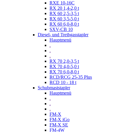
RXE 10-16C
RX 20 1,4-2,0 t
RX 60 2,5-3,5 t
RX 60 3,5-5,0 t
RX 60 6,0-8,0 t
SXV-CB 10
Diesel- und Treibgasstapler
Hauptmenü
.
.
.
RX 70 2,0-3,5 t
RX 70 4,0-5,0 t
RX 70 6,0-8,0 t
RCD/RCG 25-35 Plus
RCD 10 - 18 t
Schubmaststapler
Hauptmenü
.
.
.
FM-X
FM-X iGo
FM-X SE
FM-4W