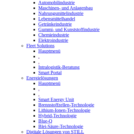
Automobilindustrie
Maschinen- und Anlagenbau
Nahrungsmittelindustrie
Lebensmittelhandel
Getränkeindustrie
Gummi­- und Kunststoffindustrie
Chemieindustrie
Elektroindustrie
Fleet Solutions
Hauptmenü
.
.
Intralogistik-Beratung
Smart Portal
Energielösungen
Hauptmenü
.
.
Smart Energy Unit
Brennstoffzellen-Technologie
Lithium-Ionen-Technologie
Hybrid-Technologie
Blue-Q
Blei-Säure-Technologie
Digitale Lösungen von STILL