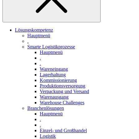
Lösungskompetenz
Hauptmenü
.
Smarte Logistikprozesse
Hauptmenü
.
.
Wareneingang
Lagerhaltung
Kommissionierung
Produktionsversorgung
Verpackung und Versand
Warenausgang
Warehouse Challenges
Branchenlösungen
Hauptmenü
.
.
Einzel- und Großhandel
Logistik