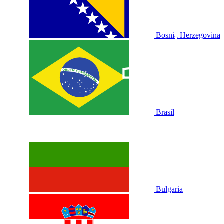
1
1
Bosnia Herzegovina
Brasil
Bulgaria