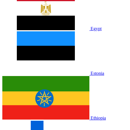
Egypt
Estonia
Ethiopia