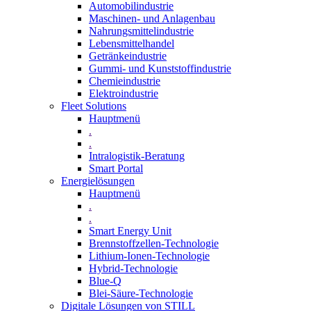
Automobilindustrie
Maschinen- und Anlagenbau
Nahrungsmittelindustrie
Lebensmittelhandel
Getränkeindustrie
Gummi­- und Kunststoffindustrie
Chemieindustrie
Elektroindustrie
Fleet Solutions
Hauptmenü
.
.
Intralogistik-Beratung
Smart Portal
Energielösungen
Hauptmenü
.
.
Smart Energy Unit
Brennstoffzellen-Technologie
Lithium-Ionen-Technologie
Hybrid-Technologie
Blue-Q
Blei-Säure-Technologie
Digitale Lösungen von STILL