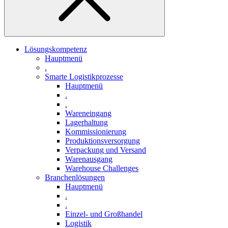
Lösungskompetenz
Hauptmenü
.
Smarte Logistikprozesse
Hauptmenü
.
.
Wareneingang
Lagerhaltung
Kommissionierung
Produktionsversorgung
Verpackung und Versand
Warenausgang
Warehouse Challenges
Branchenlösungen
Hauptmenü
.
.
Einzel- und Großhandel
Logistik