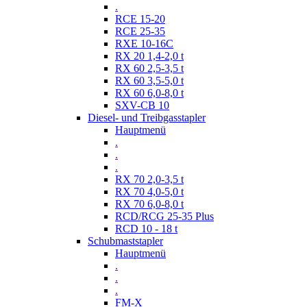
.
RCE 15-20
RCE 25-35
RXE 10-16C
RX 20 1,4-2,0 t
RX 60 2,5-3,5 t
RX 60 3,5-5,0 t
RX 60 6,0-8,0 t
SXV-CB 10
Diesel- und Treibgasstapler
Hauptmenü
.
.
.
RX 70 2,0-3,5 t
RX 70 4,0-5,0 t
RX 70 6,0-8,0 t
RCD/RCG 25-35 Plus
RCD 10 - 18 t
Schubmaststapler
Hauptmenü
.
.
.
FM-X