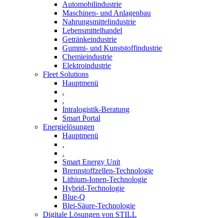
Automobilindustrie
Maschinen- und Anlagenbau
Nahrungsmittelindustrie
Lebensmittelhandel
Getränkeindustrie
Gummi­- und Kunststoffindustrie
Chemieindustrie
Elektroindustrie
Fleet Solutions
Hauptmenü
.
.
Intralogistik-Beratung
Smart Portal
Energielösungen
Hauptmenü
.
.
Smart Energy Unit
Brennstoffzellen-Technologie
Lithium-Ionen-Technologie
Hybrid-Technologie
Blue-Q
Blei-Säure-Technologie
Digitale Lösungen von STILL