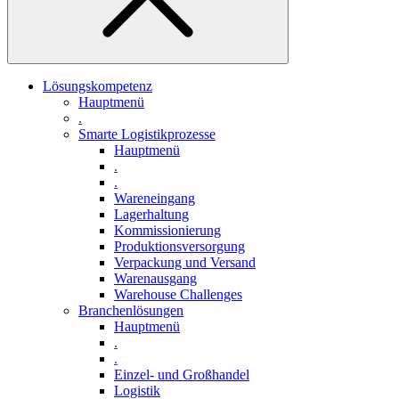
Lösungskompetenz
Hauptmenü
.
Smarte Logistikprozesse
Hauptmenü
.
.
Wareneingang
Lagerhaltung
Kommissionierung
Produktionsversorgung
Verpackung und Versand
Warenausgang
Warehouse Challenges
Branchenlösungen
Hauptmenü
.
.
Einzel- und Großhandel
Logistik