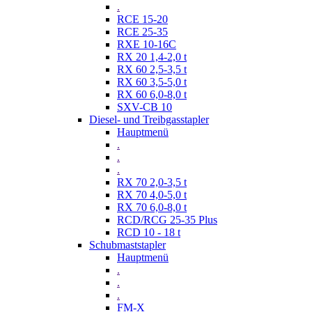
.
RCE 15-20
RCE 25-35
RXE 10-16C
RX 20 1,4-2,0 t
RX 60 2,5-3,5 t
RX 60 3,5-5,0 t
RX 60 6,0-8,0 t
SXV-CB 10
Diesel- und Treibgasstapler
Hauptmenü
.
.
.
RX 70 2,0-3,5 t
RX 70 4,0-5,0 t
RX 70 6,0-8,0 t
RCD/RCG 25-35 Plus
RCD 10 - 18 t
Schubmaststapler
Hauptmenü
.
.
.
FM-X