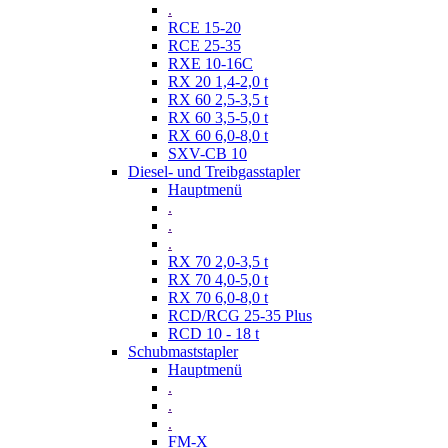
.
RCE 15-20
RCE 25-35
RXE 10-16C
RX 20 1,4-2,0 t
RX 60 2,5-3,5 t
RX 60 3,5-5,0 t
RX 60 6,0-8,0 t
SXV-CB 10
Diesel- und Treibgasstapler
Hauptmenü
.
.
.
RX 70 2,0-3,5 t
RX 70 4,0-5,0 t
RX 70 6,0-8,0 t
RCD/RCG 25-35 Plus
RCD 10 - 18 t
Schubmaststapler
Hauptmenü
.
.
.
FM-X