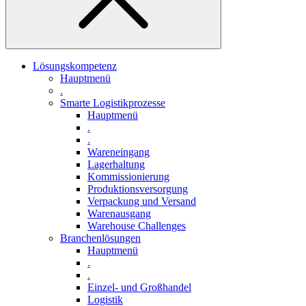
Lösungskompetenz
Hauptmenü
.
Smarte Logistikprozesse
Hauptmenü
.
.
Wareneingang
Lagerhaltung
Kommissionierung
Produktionsversorgung
Verpackung und Versand
Warenausgang
Warehouse Challenges
Branchenlösungen
Hauptmenü
.
.
Einzel- und Großhandel
Logistik