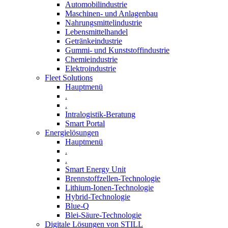
Automobilindustrie
Maschinen- und Anlagenbau
Nahrungsmittelindustrie
Lebensmittelhandel
Getränkeindustrie
Gummi­- und Kunststoffindustrie
Chemieindustrie
Elektroindustrie
Fleet Solutions
Hauptmenü
.
.
Intralogistik-Beratung
Smart Portal
Energielösungen
Hauptmenü
.
.
Smart Energy Unit
Brennstoffzellen-Technologie
Lithium-Ionen-Technologie
Hybrid-Technologie
Blue-Q
Blei-Säure-Technologie
Digitale Lösungen von STILL