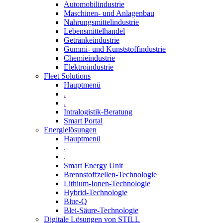
Automobilindustrie
Maschinen- und Anlagenbau
Nahrungsmittelindustrie
Lebensmittelhandel
Getränkeindustrie
Gummi­- und Kunststoffindustrie
Chemieindustrie
Elektroindustrie
Fleet Solutions
Hauptmenü
.
.
Intralogistik-Beratung
Smart Portal
Energielösungen
Hauptmenü
.
.
Smart Energy Unit
Brennstoffzellen-Technologie
Lithium-Ionen-Technologie
Hybrid-Technologie
Blue-Q
Blei-Säure-Technologie
Digitale Lösungen von STILL