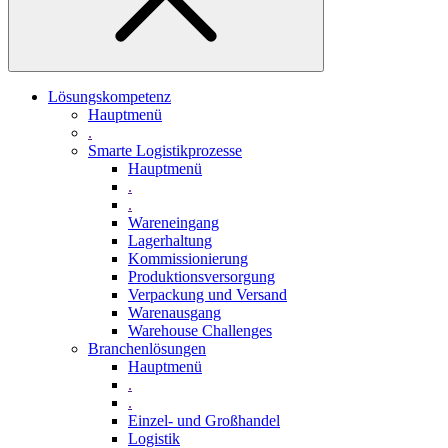
Lösungskompetenz
Hauptmenü
.
Smarte Logistikprozesse
Hauptmenü
.
.
Wareneingang
Lagerhaltung
Kommissionierung
Produktionsversorgung
Verpackung und Versand
Warenausgang
Warehouse Challenges
Branchenlösungen
Hauptmenü
.
.
Einzel- und Großhandel
Logistik