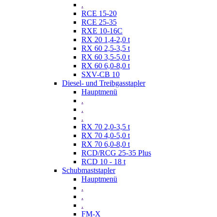
.
RCE 15-20
RCE 25-35
RXE 10-16C
RX 20 1,4-2,0 t
RX 60 2,5-3,5 t
RX 60 3,5-5,0 t
RX 60 6,0-8,0 t
SXV-CB 10
Diesel- und Treibgasstapler
Hauptmenü
.
.
.
RX 70 2,0-3,5 t
RX 70 4,0-5,0 t
RX 70 6,0-8,0 t
RCD/RCG 25-35 Plus
RCD 10 - 18 t
Schubmaststapler
Hauptmenü
.
.
.
FM-X