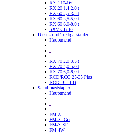
RXE 10-16C
RX 20 1,4-2,0 t
RX 60 2,5-3,5 t
RX 60 3,5-5,0 t
RX 60 6,0-8,0 t
SXV-CB 10
Diesel- und Treibgasstapler
Hauptmenü
.
.
.
RX 70 2,0-3,5 t
RX 70 4,0-5,0 t
RX 70 6,0-8,0 t
RCD/RCG 25-35 Plus
RCD 10 - 18 t
Schubmaststapler
Hauptmenü
.
.
.
FM-X
FM-X iGo
FM-X SE
FM-4W