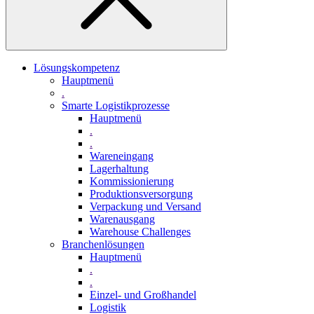
Lösungskompetenz
Hauptmenü
.
Smarte Logistikprozesse
Hauptmenü
.
.
Wareneingang
Lagerhaltung
Kommissionierung
Produktionsversorgung
Verpackung und Versand
Warenausgang
Warehouse Challenges
Branchenlösungen
Hauptmenü
.
.
Einzel- und Großhandel
Logistik