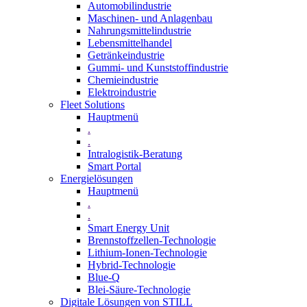
Automobilindustrie
Maschinen- und Anlagenbau
Nahrungsmittelindustrie
Lebensmittelhandel
Getränkeindustrie
Gummi­- und Kunststoffindustrie
Chemieindustrie
Elektroindustrie
Fleet Solutions
Hauptmenü
.
.
Intralogistik-Beratung
Smart Portal
Energielösungen
Hauptmenü
.
.
Smart Energy Unit
Brennstoffzellen-Technologie
Lithium-Ionen-Technologie
Hybrid-Technologie
Blue-Q
Blei-Säure-Technologie
Digitale Lösungen von STILL