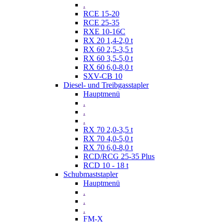
.
RCE 15-20
RCE 25-35
RXE 10-16C
RX 20 1,4-2,0 t
RX 60 2,5-3,5 t
RX 60 3,5-5,0 t
RX 60 6,0-8,0 t
SXV-CB 10
Diesel- und Treibgasstapler
Hauptmenü
.
.
.
RX 70 2,0-3,5 t
RX 70 4,0-5,0 t
RX 70 6,0-8,0 t
RCD/RCG 25-35 Plus
RCD 10 - 18 t
Schubmaststapler
Hauptmenü
.
.
.
FM-X