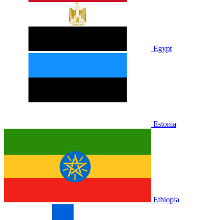
Egypt
Estonia
Ethiopia