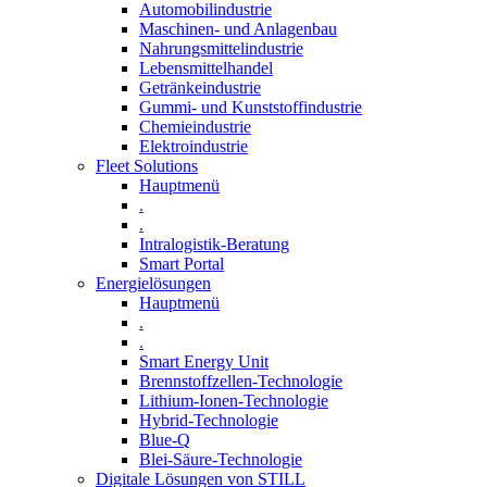
Automobilindustrie
Maschinen- und Anlagenbau
Nahrungsmittelindustrie
Lebensmittelhandel
Getränkeindustrie
Gummi­- und Kunststoffindustrie
Chemieindustrie
Elektroindustrie
Fleet Solutions
Hauptmenü
.
.
Intralogistik-Beratung
Smart Portal
Energielösungen
Hauptmenü
.
.
Smart Energy Unit
Brennstoffzellen-Technologie
Lithium-Ionen-Technologie
Hybrid-Technologie
Blue-Q
Blei-Säure-Technologie
Digitale Lösungen von STILL