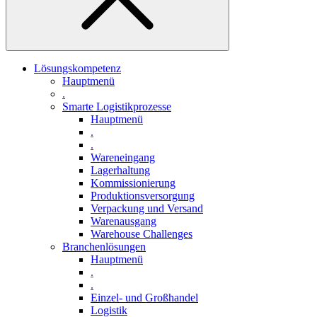
Lösungskompetenz
Hauptmenü
.
Smarte Logistikprozesse
Hauptmenü
.
.
Wareneingang
Lagerhaltung
Kommissionierung
Produktionsversorgung
Verpackung und Versand
Warenausgang
Warehouse Challenges
Branchenlösungen
Hauptmenü
.
.
Einzel- und Großhandel
Logistik