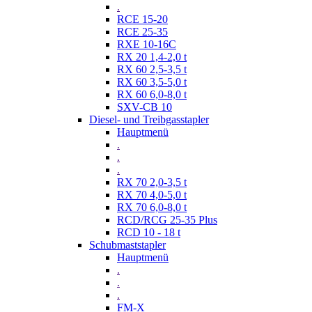
.
RCE 15-20
RCE 25-35
RXE 10-16C
RX 20 1,4-2,0 t
RX 60 2,5-3,5 t
RX 60 3,5-5,0 t
RX 60 6,0-8,0 t
SXV-CB 10
Diesel- und Treibgasstapler
Hauptmenü
.
.
.
RX 70 2,0-3,5 t
RX 70 4,0-5,0 t
RX 70 6,0-8,0 t
RCD/RCG 25-35 Plus
RCD 10 - 18 t
Schubmaststapler
Hauptmenü
.
.
.
FM-X