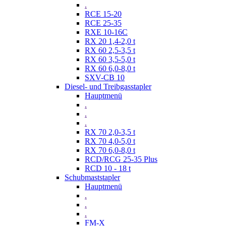
.
RCE 15-20
RCE 25-35
RXE 10-16C
RX 20 1,4-2,0 t
RX 60 2,5-3,5 t
RX 60 3,5-5,0 t
RX 60 6,0-8,0 t
SXV-CB 10
Diesel- und Treibgasstapler
Hauptmenü
.
.
.
RX 70 2,0-3,5 t
RX 70 4,0-5,0 t
RX 70 6,0-8,0 t
RCD/RCG 25-35 Plus
RCD 10 - 18 t
Schubmaststapler
Hauptmenü
.
.
.
FM-X