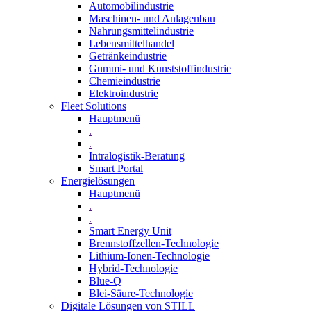
Automobilindustrie
Maschinen- und Anlagenbau
Nahrungsmittelindustrie
Lebensmittelhandel
Getränkeindustrie
Gummi­- und Kunststoffindustrie
Chemieindustrie
Elektroindustrie
Fleet Solutions
Hauptmenü
.
.
Intralogistik-Beratung
Smart Portal
Energielösungen
Hauptmenü
.
.
Smart Energy Unit
Brennstoffzellen-Technologie
Lithium-Ionen-Technologie
Hybrid-Technologie
Blue-Q
Blei-Säure-Technologie
Digitale Lösungen von STILL