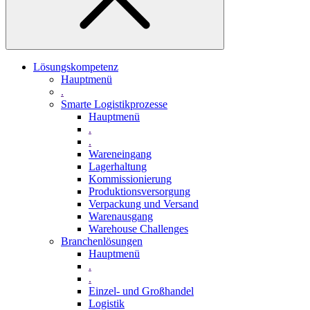
Lösungskompetenz
Hauptmenü
.
Smarte Logistikprozesse
Hauptmenü
.
.
Wareneingang
Lagerhaltung
Kommissionierung
Produktionsversorgung
Verpackung und Versand
Warenausgang
Warehouse Challenges
Branchenlösungen
Hauptmenü
.
.
Einzel- und Großhandel
Logistik