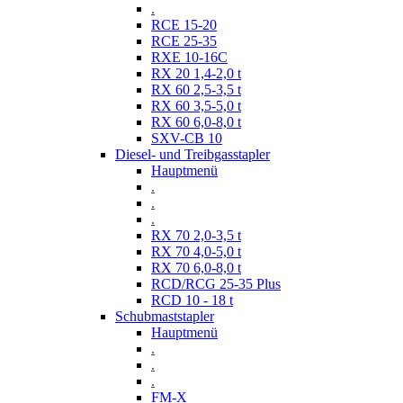
.
RCE 15-20
RCE 25-35
RXE 10-16C
RX 20 1,4-2,0 t
RX 60 2,5-3,5 t
RX 60 3,5-5,0 t
RX 60 6,0-8,0 t
SXV-CB 10
Diesel- und Treibgasstapler
Hauptmenü
.
.
.
RX 70 2,0-3,5 t
RX 70 4,0-5,0 t
RX 70 6,0-8,0 t
RCD/RCG 25-35 Plus
RCD 10 - 18 t
Schubmaststapler
Hauptmenü
.
.
.
FM-X