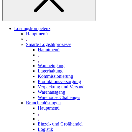
Lösungskompetenz
Hauptmenü
.
Smarte Logistikprozesse
Hauptmenü
.
.
Wareneingang
Lagerhaltung
Kommissionierung
Produktionsversorgung
Verpackung und Versand
Warenausgang
Warehouse Challenges
Branchenlösungen
Hauptmenü
.
.
Einzel- und Großhandel
Logistik