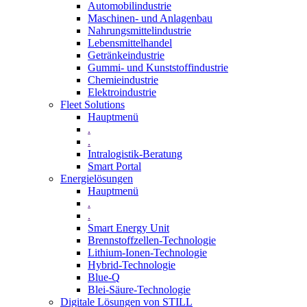
Automobilindustrie
Maschinen- und Anlagenbau
Nahrungsmittelindustrie
Lebensmittelhandel
Getränkeindustrie
Gummi­- und Kunststoffindustrie
Chemieindustrie
Elektroindustrie
Fleet Solutions
Hauptmenü
.
.
Intralogistik-Beratung
Smart Portal
Energielösungen
Hauptmenü
.
.
Smart Energy Unit
Brennstoffzellen-Technologie
Lithium-Ionen-Technologie
Hybrid-Technologie
Blue-Q
Blei-Säure-Technologie
Digitale Lösungen von STILL