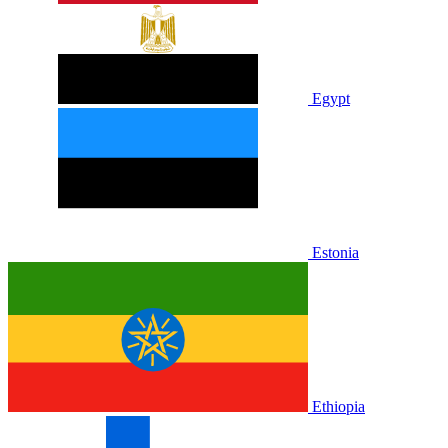
Egypt
Estonia
Ethiopia