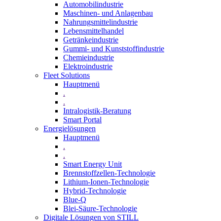
Automobilindustrie
Maschinen- und Anlagenbau
Nahrungsmittelindustrie
Lebensmittelhandel
Getränkeindustrie
Gummi­- und Kunststoffindustrie
Chemieindustrie
Elektroindustrie
Fleet Solutions
Hauptmenü
.
.
Intralogistik-Beratung
Smart Portal
Energielösungen
Hauptmenü
.
.
Smart Energy Unit
Brennstoffzellen-Technologie
Lithium-Ionen-Technologie
Hybrid-Technologie
Blue-Q
Blei-Säure-Technologie
Digitale Lösungen von STILL