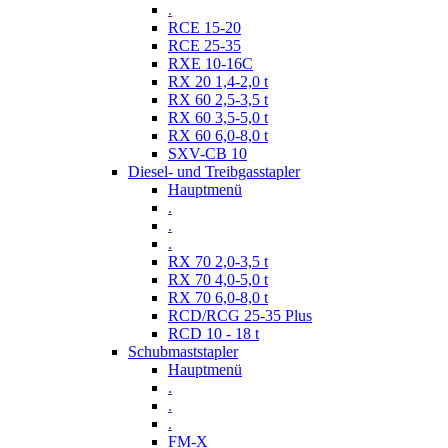
.
RCE 15-20
RCE 25-35
RXE 10-16C
RX 20 1,4-2,0 t
RX 60 2,5-3,5 t
RX 60 3,5-5,0 t
RX 60 6,0-8,0 t
SXV-CB 10
Diesel- und Treibgasstapler
Hauptmenü
.
.
.
RX 70 2,0-3,5 t
RX 70 4,0-5,0 t
RX 70 6,0-8,0 t
RCD/RCG 25-35 Plus
RCD 10 - 18 t
Schubmaststapler
Hauptmenü
.
.
.
FM-X