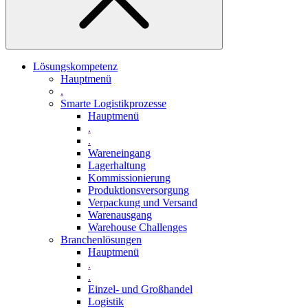
Lösungskompetenz
Hauptmenü
.
Smarte Logistikprozesse
Hauptmenü
.
.
Wareneingang
Lagerhaltung
Kommissionierung
Produktionsversorgung
Verpackung und Versand
Warenausgang
Warehouse Challenges
Branchenlösungen
Hauptmenü
.
.
Einzel- und Großhandel
Logistik