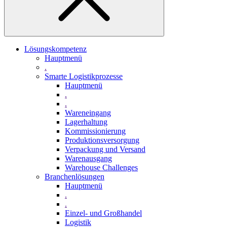
Lösungskompetenz
Hauptmenü
.
Smarte Logistikprozesse
Hauptmenü
.
.
Wareneingang
Lagerhaltung
Kommissionierung
Produktionsversorgung
Verpackung und Versand
Warenausgang
Warehouse Challenges
Branchenlösungen
Hauptmenü
.
.
Einzel- und Großhandel
Logistik