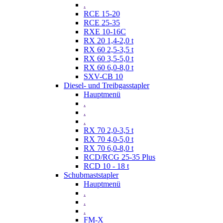
.
RCE 15-20
RCE 25-35
RXE 10-16C
RX 20 1,4-2,0 t
RX 60 2,5-3,5 t
RX 60 3,5-5,0 t
RX 60 6,0-8,0 t
SXV-CB 10
Diesel- und Treibgasstapler
Hauptmenü
.
.
.
RX 70 2,0-3,5 t
RX 70 4,0-5,0 t
RX 70 6,0-8,0 t
RCD/RCG 25-35 Plus
RCD 10 - 18 t
Schubmaststapler
Hauptmenü
.
.
.
FM-X