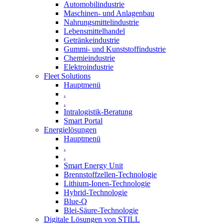
Automobilindustrie
Maschinen- und Anlagenbau
Nahrungsmittelindustrie
Lebensmittelhandel
Getränkeindustrie
Gummi­- und Kunststoffindustrie
Chemieindustrie
Elektroindustrie
Fleet Solutions
Hauptmenü
.
.
Intralogistik-Beratung
Smart Portal
Energielösungen
Hauptmenü
.
.
Smart Energy Unit
Brennstoffzellen-Technologie
Lithium-Ionen-Technologie
Hybrid-Technologie
Blue-Q
Blei-Säure-Technologie
Digitale Lösungen von STILL