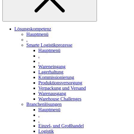
Lösungskompetenz
Hauptmenü
.
Smarte Logistikprozesse
Hauptmenü
.
.
Wareneingang
Lagerhaltung
Kommissionierung
Produktionsversorgung
Verpackung und Versand
Warenausgang
Warehouse Challenges
Branchenlösungen
Hauptmenü
.
.
Einzel- und Großhandel
Logistik