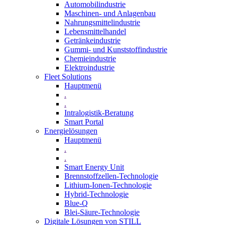
Automobilindustrie
Maschinen- und Anlagenbau
Nahrungsmittelindustrie
Lebensmittelhandel
Getränkeindustrie
Gummi­- und Kunststoffindustrie
Chemieindustrie
Elektroindustrie
Fleet Solutions
Hauptmenü
.
.
Intralogistik-Beratung
Smart Portal
Energielösungen
Hauptmenü
.
.
Smart Energy Unit
Brennstoffzellen-Technologie
Lithium-Ionen-Technologie
Hybrid-Technologie
Blue-Q
Blei-Säure-Technologie
Digitale Lösungen von STILL