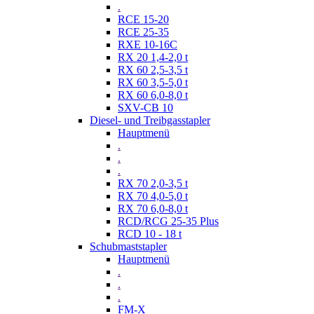
.
RCE 15-20
RCE 25-35
RXE 10-16C
RX 20 1,4-2,0 t
RX 60 2,5-3,5 t
RX 60 3,5-5,0 t
RX 60 6,0-8,0 t
SXV-CB 10
Diesel- und Treibgasstapler
Hauptmenü
.
.
.
RX 70 2,0-3,5 t
RX 70 4,0-5,0 t
RX 70 6,0-8,0 t
RCD/RCG 25-35 Plus
RCD 10 - 18 t
Schubmaststapler
Hauptmenü
.
.
.
FM-X