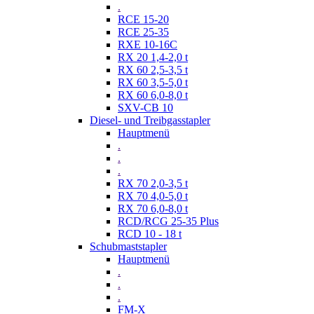
.
RCE 15-20
RCE 25-35
RXE 10-16C
RX 20 1,4-2,0 t
RX 60 2,5-3,5 t
RX 60 3,5-5,0 t
RX 60 6,0-8,0 t
SXV-CB 10
Diesel- und Treibgasstapler
Hauptmenü
.
.
.
RX 70 2,0-3,5 t
RX 70 4,0-5,0 t
RX 70 6,0-8,0 t
RCD/RCG 25-35 Plus
RCD 10 - 18 t
Schubmaststapler
Hauptmenü
.
.
.
FM-X