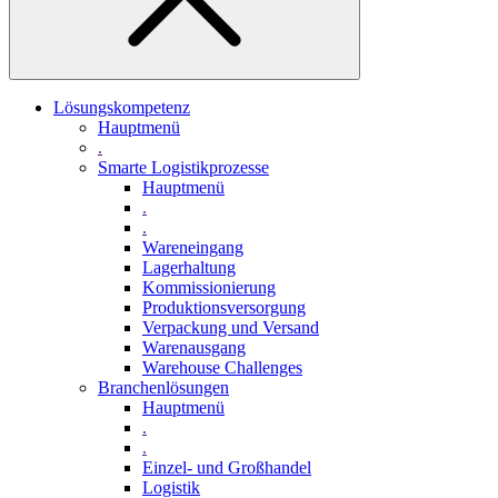
Lösungskompetenz
Hauptmenü
.
Smarte Logistikprozesse
Hauptmenü
.
.
Wareneingang
Lagerhaltung
Kommissionierung
Produktionsversorgung
Verpackung und Versand
Warenausgang
Warehouse Challenges
Branchenlösungen
Hauptmenü
.
.
Einzel- und Großhandel
Logistik