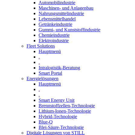
Automobilindustrie
Maschinen- und Anlagenbau
Nahrungsmittelindustrie
Lebensmittelhandel
Getränkeindustrie
Gummi­- und Kunststoffindustrie
Chemieindustrie
Elektroindustrie
Fleet Solutions
Hauptmenü
.
.
Intralogistik-Beratung
Smart Portal
Energielösungen
Hauptmenü
.
.
Smart Energy Unit
Brennstoffzellen-Technologie
Lithium-Ionen-Technologie
Hybrid-Technologie
Blue-Q
Blei-Säure-Technologie
Digitale Lösungen von STILL