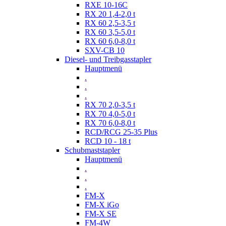
RXE 10-16C
RX 20 1,4-2,0 t
RX 60 2,5-3,5 t
RX 60 3,5-5,0 t
RX 60 6,0-8,0 t
SXV-CB 10
Diesel- und Treibgasstapler
Hauptmenü
.
.
.
RX 70 2,0-3,5 t
RX 70 4,0-5,0 t
RX 70 6,0-8,0 t
RCD/RCG 25-35 Plus
RCD 10 - 18 t
Schubmaststapler
Hauptmenü
.
.
.
FM-X
FM-X iGo
FM-X SE
FM-4W