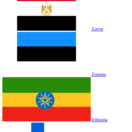
Egypt
Estonia
Ethiopia