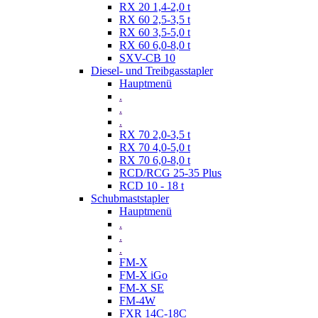
RX 20 1,4-2,0 t
RX 60 2,5-3,5 t
RX 60 3,5-5,0 t
RX 60 6,0-8,0 t
SXV-CB 10
Diesel- und Treibgasstapler
Hauptmenü
.
.
.
RX 70 2,0-3,5 t
RX 70 4,0-5,0 t
RX 70 6,0-8,0 t
RCD/RCG 25-35 Plus
RCD 10 - 18 t
Schubmaststapler
Hauptmenü
.
.
.
FM-X
FM-X iGo
FM-X SE
FM-4W
FXR 14C-18C