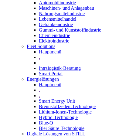
Automobilindustrie
Maschinen- und Anlagenbau
Nahrungsmittelindustrie
Lebensmittelhandel
Getränkeindustrie
Gummi­- und Kunststoffindustrie
Chemieindustrie
Elektroindustrie
Fleet Solutions
Hauptmenü
.
.
Intralogistik-Beratung
Smart Portal
Energielösungen
Hauptmenü
.
.
Smart Energy Unit
Brennstoffzellen-Technologie
Lithium-Ionen-Technologie
Hybrid-Technologie
Blue-Q
Blei-Säure-Technologie
Digitale Lösungen von STILL