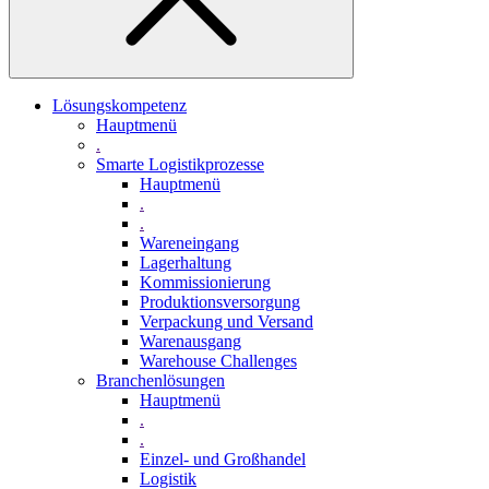
Lösungskompetenz
Hauptmenü
.
Smarte Logistikprozesse
Hauptmenü
.
.
Wareneingang
Lagerhaltung
Kommissionierung
Produktionsversorgung
Verpackung und Versand
Warenausgang
Warehouse Challenges
Branchenlösungen
Hauptmenü
.
.
Einzel- und Großhandel
Logistik