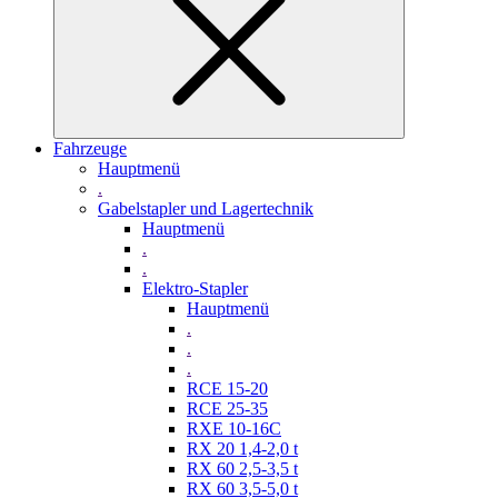
Fahrzeuge
Hauptmenü
.
Gabelstapler und Lagertechnik
Hauptmenü
.
.
Elektro-Stapler
Hauptmenü
.
.
.
RCE 15-20
RCE 25-35
RXE 10-16C
RX 20 1,4-2,0 t
RX 60 2,5-3,5 t
RX 60 3,5-5,0 t