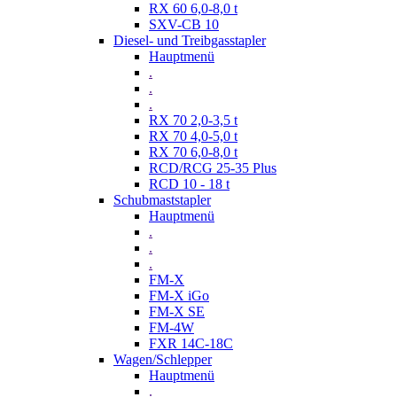
RX 60 6,0-8,0 t
SXV-CB 10
Diesel- und Treibgasstapler
Hauptmenü
.
.
.
RX 70 2,0-3,5 t
RX 70 4,0-5,0 t
RX 70 6,0-8,0 t
RCD/RCG 25-35 Plus
RCD 10 - 18 t
Schubmaststapler
Hauptmenü
.
.
.
FM-X
FM-X iGo
FM-X SE
FM-4W
FXR 14C-18C
Wagen/Schlepper
Hauptmenü
.