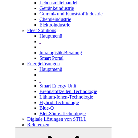
Lebensmittelhandel
Getränkeindustrie
Gummi­- und Kunststoffindustrie
Chemieindustrie
Elektroindustrie
Fleet Solutions
Hauptmenü
.
.
Intralogistik-Beratung
Smart Portal
Energielösungen
Hauptmenü
.
.
Smart Energy Unit
Brennstoffzellen-Technologie
Lithium-Ionen-Technologie
Hybrid-Technologie
Blue-Q
Blei-Säure-Technologie
Digitale Lösungen von STILL
Referenzen