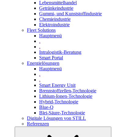
Lebensmittelhandel
Getränkeindustrie
Gummi­- und Kunststoffindustrie
Chemieindustrie
Elektroindustrie
Fleet Solutions
Hauptmenü
.
.
Intralogistik-Beratung
Smart Portal
Energielösungen
Hauptmenü
.
.
Smart Energy Unit
Brennstoffzellen-Technologie
Lithium-Ionen-Technologie
Hybrid-Technologie
Blue-Q
Blei-Säure-Technologie
Digitale Lösungen von STILL
Referenzen