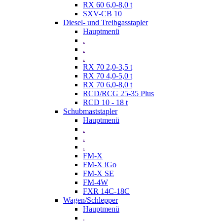
RX 60 6,0-8,0 t
SXV-CB 10
Diesel- und Treibgasstapler
Hauptmenü
.
.
.
RX 70 2,0-3,5 t
RX 70 4,0-5,0 t
RX 70 6,0-8,0 t
RCD/RCG 25-35 Plus
RCD 10 - 18 t
Schubmaststapler
Hauptmenü
.
.
.
FM-X
FM-X iGo
FM-X SE
FM-4W
FXR 14C-18C
Wagen/Schlepper
Hauptmenü
.