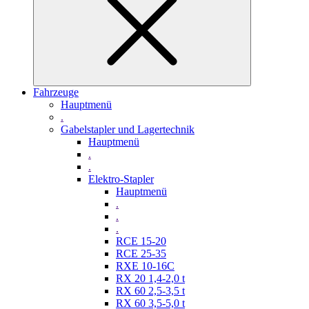
Fahrzeuge
Hauptmenü
.
Gabelstapler und Lagertechnik
Hauptmenü
.
.
Elektro-Stapler
Hauptmenü
.
.
.
RCE 15-20
RCE 25-35
RXE 10-16C
RX 20 1,4-2,0 t
RX 60 2,5-3,5 t
RX 60 3,5-5,0 t