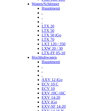
Wagen/Schlepper
Hauptmenü
.
.
.
LTX 20
LTX 50
LTX 50 iGo
LTX 70
LXT 120 / 350
LXW 20 / 30
LTX-FF 05-10
Hochhubwagen
Hauptmenü
.
.
.
AXV 12 iGo
ECV 10 C
ECV 10
EXV 10C-16C
EXV 14-20
EXV iGo
EXV-SF 14-20
FXV 14-16 N