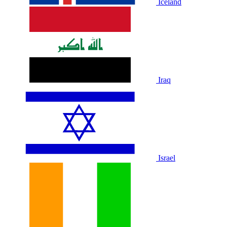
Iceland
Iraq
Israel