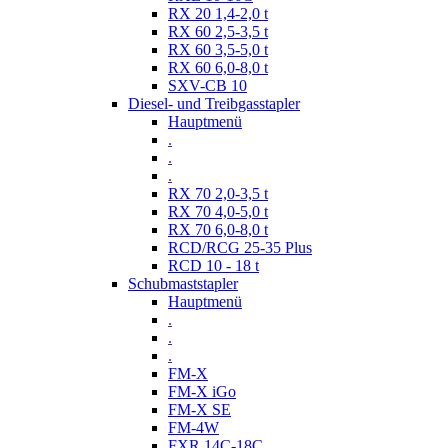
RX 20 1,4-2,0 t
RX 60 2,5-3,5 t
RX 60 3,5-5,0 t
RX 60 6,0-8,0 t
SXV-CB 10
Diesel- und Treibgasstapler
Hauptmenü
.
.
.
RX 70 2,0-3,5 t
RX 70 4,0-5,0 t
RX 70 6,0-8,0 t
RCD/RCG 25-35 Plus
RCD 10 - 18 t
Schubmaststapler
Hauptmenü
.
.
.
FM-X
FM-X iGo
FM-X SE
FM-4W
FXR 14C-18C