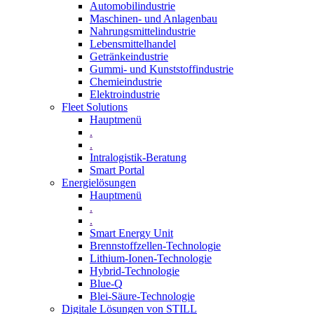
Automobilindustrie
Maschinen- und Anlagenbau
Nahrungsmittelindustrie
Lebensmittelhandel
Getränkeindustrie
Gummi­- und Kunststoffindustrie
Chemieindustrie
Elektroindustrie
Fleet Solutions
Hauptmenü
.
.
Intralogistik-Beratung
Smart Portal
Energielösungen
Hauptmenü
.
.
Smart Energy Unit
Brennstoffzellen-Technologie
Lithium-Ionen-Technologie
Hybrid-Technologie
Blue-Q
Blei-Säure-Technologie
Digitale Lösungen von STILL