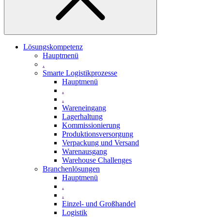
Lösungskompetenz
Hauptmenü
.
Smarte Logistikprozesse
Hauptmenü
.
.
Wareneingang
Lagerhaltung
Kommissionierung
Produktionsversorgung
Verpackung und Versand
Warenausgang
Warehouse Challenges
Branchenlösungen
Hauptmenü
.
.
Einzel- und Großhandel
Logistik