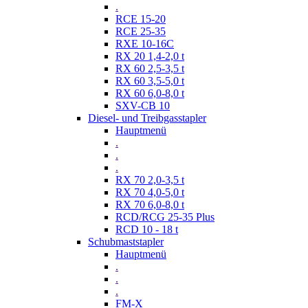
.
RCE 15-20
RCE 25-35
RXE 10-16C
RX 20 1,4-2,0 t
RX 60 2,5-3,5 t
RX 60 3,5-5,0 t
RX 60 6,0-8,0 t
SXV-CB 10
Diesel- und Treibgasstapler
Hauptmenü
.
.
.
RX 70 2,0-3,5 t
RX 70 4,0-5,0 t
RX 70 6,0-8,0 t
RCD/RCG 25-35 Plus
RCD 10 - 18 t
Schubmaststapler
Hauptmenü
.
.
.
FM-X