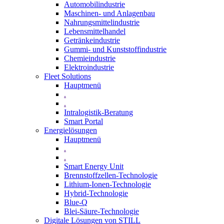
Automobilindustrie
Maschinen- und Anlagenbau
Nahrungsmittelindustrie
Lebensmittelhandel
Getränkeindustrie
Gummi­- und Kunststoffindustrie
Chemieindustrie
Elektroindustrie
Fleet Solutions
Hauptmenü
.
.
Intralogistik-Beratung
Smart Portal
Energielösungen
Hauptmenü
.
.
Smart Energy Unit
Brennstoffzellen-Technologie
Lithium-Ionen-Technologie
Hybrid-Technologie
Blue-Q
Blei-Säure-Technologie
Digitale Lösungen von STILL