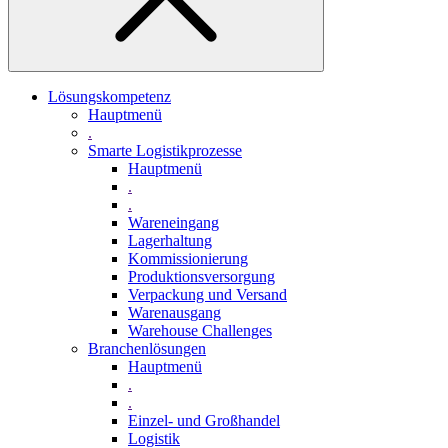
Lösungskompetenz
Hauptmenü
.
Smarte Logistikprozesse
Hauptmenü
.
.
Wareneingang
Lagerhaltung
Kommissionierung
Produktionsversorgung
Verpackung und Versand
Warenausgang
Warehouse Challenges
Branchenlösungen
Hauptmenü
.
.
Einzel- und Großhandel
Logistik