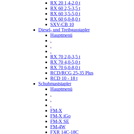
RX 20 1,4-2,0 t
RX 60 2,5-3,5 t
RX 60 3,5-5,0 t
RX 60 6,0-8,0 t
SXV-CB 10
Diesel- und Treibgasstapler
Hauptmenü
.
.
.
RX 70 2,0-3,5 t
RX 70 4,0-5,0 t
RX 70 6,0-8,0 t
RCD/RCG 25-35 Plus
RCD 10 - 18 t
Schubmaststapler
Hauptmenü
.
.
.
FM-X
FM-X iGo
FM-X SE
FM-4W
FXR 14C-18C