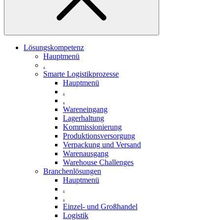
Lösungskompetenz
Hauptmenü
.
Smarte Logistikprozesse
Hauptmenü
.
.
Wareneingang
Lagerhaltung
Kommissionierung
Produktionsversorgung
Verpackung und Versand
Warenausgang
Warehouse Challenges
Branchenlösungen
Hauptmenü
.
.
Einzel- und Großhandel
Logistik