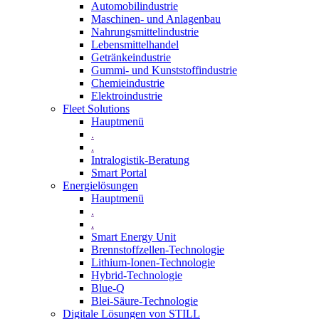
Automobilindustrie
Maschinen- und Anlagenbau
Nahrungsmittelindustrie
Lebensmittelhandel
Getränkeindustrie
Gummi­- und Kunststoffindustrie
Chemieindustrie
Elektroindustrie
Fleet Solutions
Hauptmenü
.
.
Intralogistik-Beratung
Smart Portal
Energielösungen
Hauptmenü
.
.
Smart Energy Unit
Brennstoffzellen-Technologie
Lithium-Ionen-Technologie
Hybrid-Technologie
Blue-Q
Blei-Säure-Technologie
Digitale Lösungen von STILL