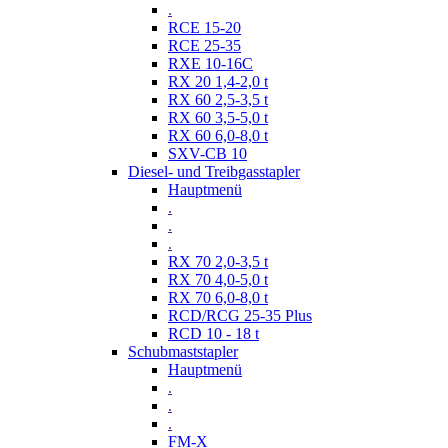
.
RCE 15-20
RCE 25-35
RXE 10-16C
RX 20 1,4-2,0 t
RX 60 2,5-3,5 t
RX 60 3,5-5,0 t
RX 60 6,0-8,0 t
SXV-CB 10
Diesel- und Treibgasstapler
Hauptmenü
.
.
.
RX 70 2,0-3,5 t
RX 70 4,0-5,0 t
RX 70 6,0-8,0 t
RCD/RCG 25-35 Plus
RCD 10 - 18 t
Schubmaststapler
Hauptmenü
.
.
.
FM-X