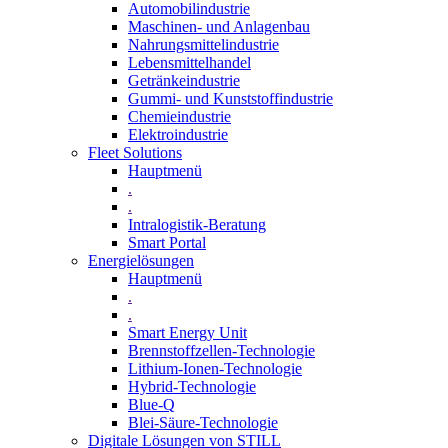
Automobilindustrie
Maschinen- und Anlagenbau
Nahrungsmittelindustrie
Lebensmittelhandel
Getränkeindustrie
Gummi­- und Kunststoffindustrie
Chemieindustrie
Elektroindustrie
Fleet Solutions
Hauptmenü
.
.
Intralogistik-Beratung
Smart Portal
Energielösungen
Hauptmenü
.
.
Smart Energy Unit
Brennstoffzellen-Technologie
Lithium-Ionen-Technologie
Hybrid-Technologie
Blue-Q
Blei-Säure-Technologie
Digitale Lösungen von STILL