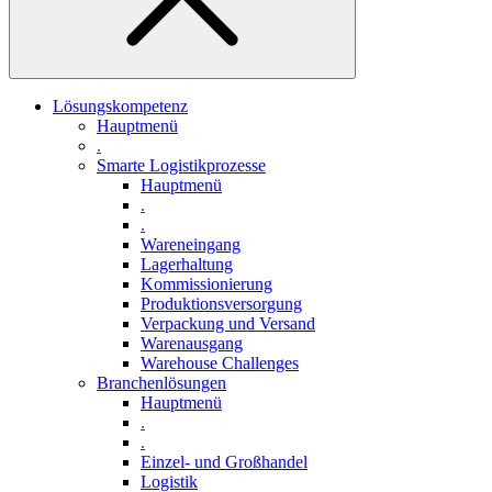
Lösungskompetenz
Hauptmenü
.
Smarte Logistikprozesse
Hauptmenü
.
.
Wareneingang
Lagerhaltung
Kommissionierung
Produktionsversorgung
Verpackung und Versand
Warenausgang
Warehouse Challenges
Branchenlösungen
Hauptmenü
.
.
Einzel- und Großhandel
Logistik