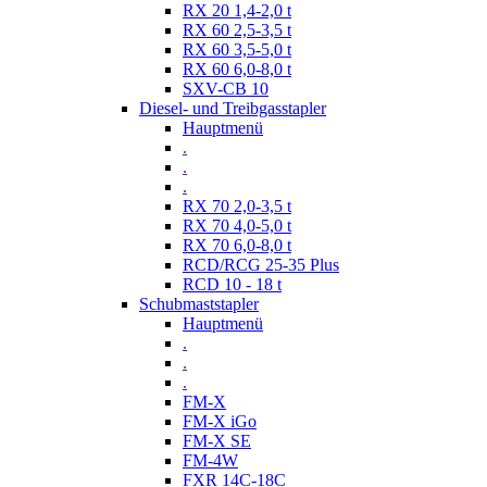
RX 20 1,4-2,0 t
RX 60 2,5-3,5 t
RX 60 3,5-5,0 t
RX 60 6,0-8,0 t
SXV-CB 10
Diesel- und Treibgasstapler
Hauptmenü
.
.
.
RX 70 2,0-3,5 t
RX 70 4,0-5,0 t
RX 70 6,0-8,0 t
RCD/RCG 25-35 Plus
RCD 10 - 18 t
Schubmaststapler
Hauptmenü
.
.
.
FM-X
FM-X iGo
FM-X SE
FM-4W
FXR 14C-18C