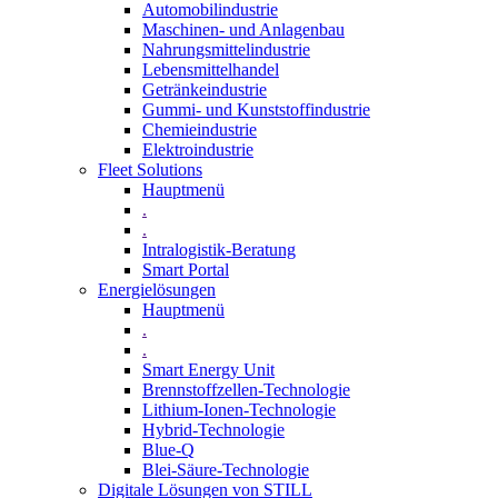
Automobilindustrie
Maschinen- und Anlagenbau
Nahrungsmittelindustrie
Lebensmittelhandel
Getränkeindustrie
Gummi­- und Kunststoffindustrie
Chemieindustrie
Elektroindustrie
Fleet Solutions
Hauptmenü
.
.
Intralogistik-Beratung
Smart Portal
Energielösungen
Hauptmenü
.
.
Smart Energy Unit
Brennstoffzellen-Technologie
Lithium-Ionen-Technologie
Hybrid-Technologie
Blue-Q
Blei-Säure-Technologie
Digitale Lösungen von STILL