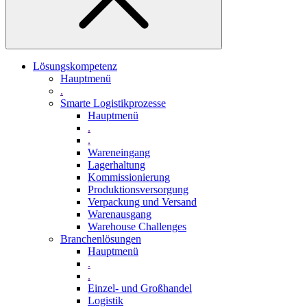
Lösungskompetenz
Hauptmenü
.
Smarte Logistikprozesse
Hauptmenü
.
.
Wareneingang
Lagerhaltung
Kommissionierung
Produktionsversorgung
Verpackung und Versand
Warenausgang
Warehouse Challenges
Branchenlösungen
Hauptmenü
.
.
Einzel- und Großhandel
Logistik