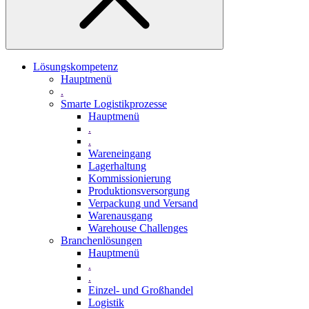
Lösungskompetenz
Hauptmenü
.
Smarte Logistikprozesse
Hauptmenü
.
.
Wareneingang
Lagerhaltung
Kommissionierung
Produktionsversorgung
Verpackung und Versand
Warenausgang
Warehouse Challenges
Branchenlösungen
Hauptmenü
.
.
Einzel- und Großhandel
Logistik