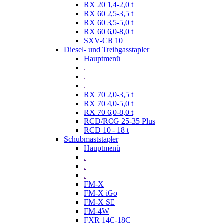
RX 20 1,4-2,0 t
RX 60 2,5-3,5 t
RX 60 3,5-5,0 t
RX 60 6,0-8,0 t
SXV-CB 10
Diesel- und Treibgasstapler
Hauptmenü
.
.
.
RX 70 2,0-3,5 t
RX 70 4,0-5,0 t
RX 70 6,0-8,0 t
RCD/RCG 25-35 Plus
RCD 10 - 18 t
Schubmaststapler
Hauptmenü
.
.
.
FM-X
FM-X iGo
FM-X SE
FM-4W
FXR 14C-18C