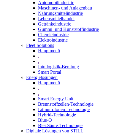
Automobilindustrie
Maschinen- und Anlagenbau
Nahrungsmittelindustrie
Lebensmittelhandel
Getränkeindustrie
Gummi­- und Kunststoffindustrie
Chemieindustrie
Elektroindustrie
Fleet Solutions
Hauptmenü
.
.
Intralogistik-Beratung
Smart Portal
Energielösungen
Hauptmenü
.
.
Smart Energy Unit
Brennstoffzellen-Technologie
Lithium-Ionen-Technologie
Hybrid-Technologie
Blue-Q
Blei-Säure-Technologie
Digitale Lösungen von STILL