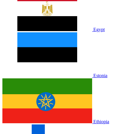
Egypt
Estonia
Ethiopia