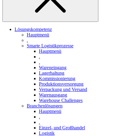
Lösungskompetenz
Hauptmenü
.
Smarte Logistikprozesse
Hauptmenü
.
.
Wareneingang
Lagerhaltung
Kommissionierung
Produktionsversorgung
Verpackung und Versand
Warenausgang
Warehouse Challenges
Branchenlösungen
Hauptmenü
.
.
Einzel- und Großhandel
Logistik