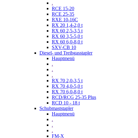
.
RCE 15-20
RCE 25-35
RXE 10-16C
RX 20 1,4-2,0 t
RX 60 2,5-3,5 t
RX 60 3,5-5,0 t
RX 60 6,0-8,0 t
SXV-CB 10
Diesel- und Treibgasstapler
Hauptmenü
.
.
.
RX 70 2,0-3,5 t
RX 70 4,0-5,0 t
RX 70 6,0-8,0 t
RCD/RCG 25-35 Plus
RCD 10 - 18 t
Schubmaststapler
Hauptmenü
.
.
.
FM-X