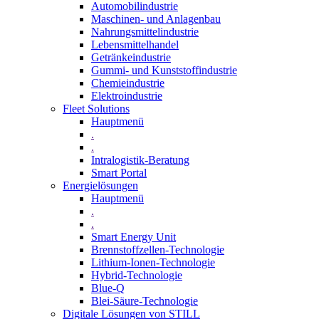
Automobilindustrie
Maschinen- und Anlagenbau
Nahrungsmittelindustrie
Lebensmittelhandel
Getränkeindustrie
Gummi­- und Kunststoffindustrie
Chemieindustrie
Elektroindustrie
Fleet Solutions
Hauptmenü
.
.
Intralogistik-Beratung
Smart Portal
Energielösungen
Hauptmenü
.
.
Smart Energy Unit
Brennstoffzellen-Technologie
Lithium-Ionen-Technologie
Hybrid-Technologie
Blue-Q
Blei-Säure-Technologie
Digitale Lösungen von STILL