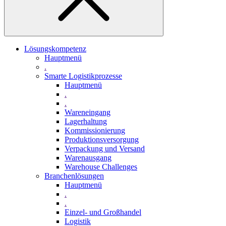
Lösungskompetenz
Hauptmenü
.
Smarte Logistikprozesse
Hauptmenü
.
.
Wareneingang
Lagerhaltung
Kommissionierung
Produktionsversorgung
Verpackung und Versand
Warenausgang
Warehouse Challenges
Branchenlösungen
Hauptmenü
.
.
Einzel- und Großhandel
Logistik