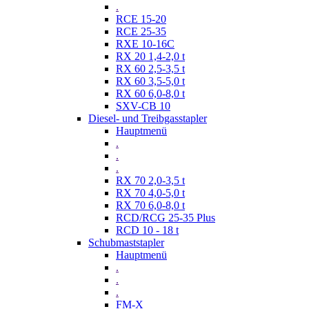
.
RCE 15-20
RCE 25-35
RXE 10-16C
RX 20 1,4-2,0 t
RX 60 2,5-3,5 t
RX 60 3,5-5,0 t
RX 60 6,0-8,0 t
SXV-CB 10
Diesel- und Treibgasstapler
Hauptmenü
.
.
.
RX 70 2,0-3,5 t
RX 70 4,0-5,0 t
RX 70 6,0-8,0 t
RCD/RCG 25-35 Plus
RCD 10 - 18 t
Schubmaststapler
Hauptmenü
.
.
.
FM-X