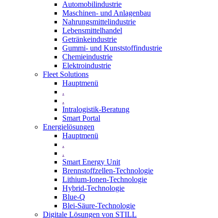
Automobilindustrie
Maschinen- und Anlagenbau
Nahrungsmittelindustrie
Lebensmittelhandel
Getränkeindustrie
Gummi­- und Kunststoffindustrie
Chemieindustrie
Elektroindustrie
Fleet Solutions
Hauptmenü
.
.
Intralogistik-Beratung
Smart Portal
Energielösungen
Hauptmenü
.
.
Smart Energy Unit
Brennstoffzellen-Technologie
Lithium-Ionen-Technologie
Hybrid-Technologie
Blue-Q
Blei-Säure-Technologie
Digitale Lösungen von STILL