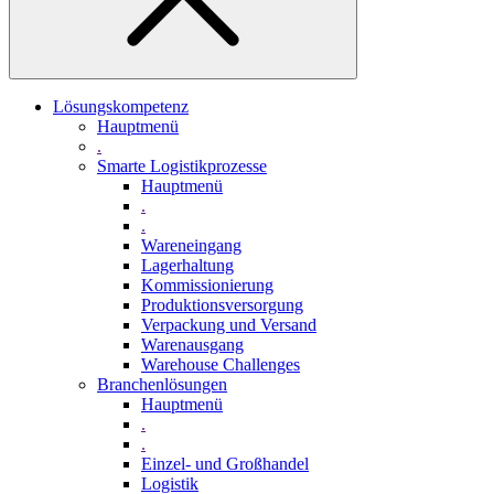
Lösungskompetenz
Hauptmenü
.
Smarte Logistikprozesse
Hauptmenü
.
.
Wareneingang
Lagerhaltung
Kommissionierung
Produktionsversorgung
Verpackung und Versand
Warenausgang
Warehouse Challenges
Branchenlösungen
Hauptmenü
.
.
Einzel- und Großhandel
Logistik